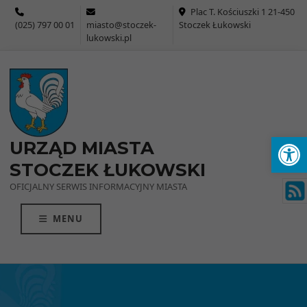
Przejdź do menu
Przejdź do stopki strony
Przejdź do głównej treści strony
Plac T. Kościuszki 1 21-450
(025) 797 00 01
miasto@stoczek-
Stoczek Łukowski
lukowski.pl
Ot
URZĄD MIASTA
STOCZEK ŁUKOWSKI
OFICJALNY SERWIS INFORMACYJNY MIASTA
MENU