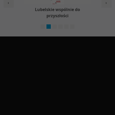
‹
›
w
Lubelskie wspólnie do
Nieod
przyszłości