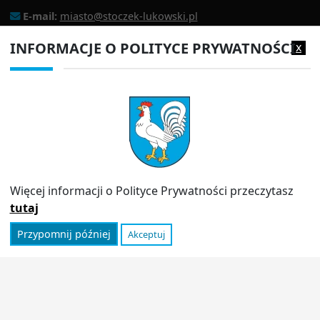
E-mail:
miasto@stoczek-lukowski.pl
EPUAP:
/1f2s85prir/SkrytkaESP
INFORMACJE O POLITYCE PRYWATNOŚCI
x
Adres do e-doręczeń:
AE:PL-13980-18343-IWIAG-22
PRZYDATNE LINKI
Strona archiwalna
Inspektor Ochrony Danych (IOD)
Więcej informacji o Polityce Prywatności przeczytasz
Polityka prywatności
Informator
tutaj
Przypomnij później
Akceptuj
© 2026
Urząd Miasta Stoczek Łukowski
|
Polityka
prywatności
|
Deklaracja dostępności
|
Wróć na górę ↑