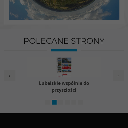
POLECANE STRONY
‹
›
w
Lubelskie wspólnie do
Nieod
przyszłości