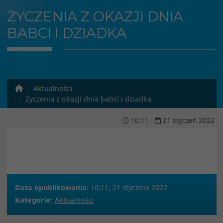
ŻYCZENIA Z OKAZJI DNIA
BABCI I DZIADKA
Aktualności
Życzenia z okazji dnia babci i dziadka
10
:
11
21
styczeń
2022
Data opublikowania:
10:11, 21 stycznia 2022
Kategorie:
Aktualności