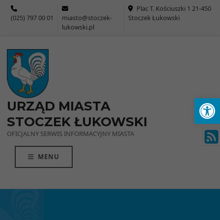
Przejdź do menu
Przejdź do stopki strony
Przejdź do głównej treści strony
Plac T. Kościuszki 1 21-450
(025) 797 00 01
miasto@stoczek-
Stoczek Łukowski
lukowski.pl
Ot
URZĄD MIASTA
STOCZEK ŁUKOWSKI
OFICJALNY SERWIS INFORMACYJNY MIASTA
MENU