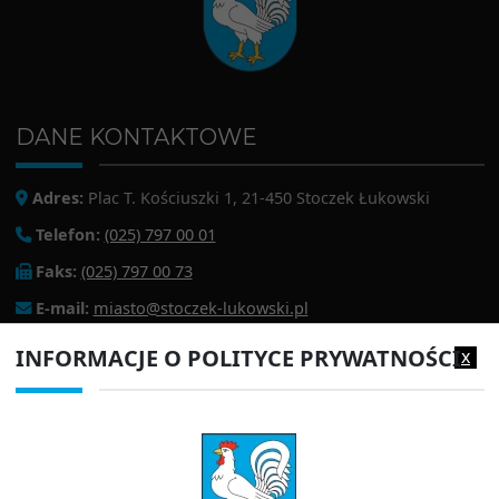
DANE KONTAKTOWE
Adres:
Plac T. Kościuszki 1, 21-450 Stoczek Łukowski
Telefon:
(025) 797 00 01
Faks:
(025) 797 00 73
E-mail:
miasto@stoczek-lukowski.pl
EPUAP:
/1f2s85prir/SkrytkaESP
INFORMACJE O POLITYCE PRYWATNOŚCI
x
Adres do e-doręczeń:
AE:PL-13980-18343-IWIAG-22
PRZYDATNE LINKI