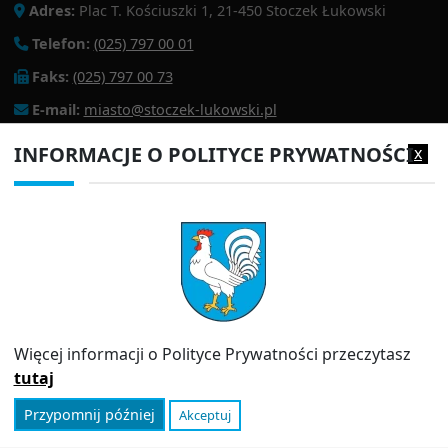
Adres:
Plac T. Kościuszki 1, 21-450 Stoczek Łukowski
Telefon:
(025) 797 00 01
Faks:
(025) 797 00 73
E-mail:
miasto@stoczek-lukowski.pl
EPUAP:
/1f2s85prir/SkrytkaESP
INFORMACJE O POLITYCE PRYWATNOŚCI
x
Adres do e-doręczeń:
AE:PL-13980-18343-IWIAG-22
PRZYDATNE LINKI
Strona archiwalna
Inspektor Ochrony Danych (IOD)
Polityka prywatności
Więcej informacji o Polityce Prywatności przeczytasz
Informator
tutaj
Przypomnij później
Akceptuj