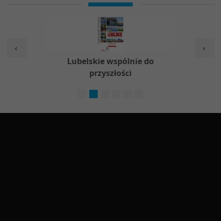
‹
›
w
Lubelskie wspólnie do
Nieod
przyszłości