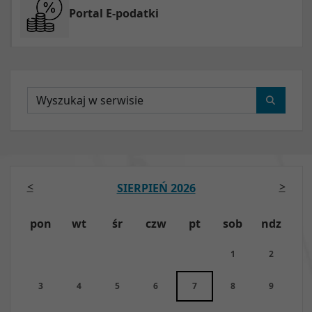
Portal E-podatki
Wyszukaj
<
>
SIERPIEŃ 2026
pon
wt
śr
czw
pt
sob
ndz
1
2
3
4
5
6
7
8
9