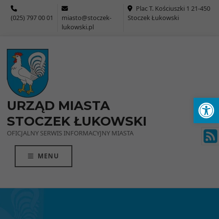
Przejdź do menu
Przejdź do stopki strony
Przejdź do głównej treści strony
Plac T. Kościuszki 1 21-450
(025) 797 00 01
miasto@stoczek-
Stoczek Łukowski
lukowski.pl
Ot
URZĄD MIASTA
STOCZEK ŁUKOWSKI
OFICJALNY SERWIS INFORMACYJNY MIASTA
MENU