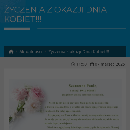
ŻYCZENIA Z OKAZJI DNIA
KOBIET!!!
Aktualności
Życzenia z okazji Dnia Kobiet!!!
11
:
50
07
marzec
2025