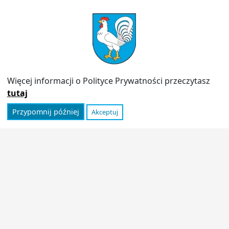
PRZYDATNE LINKI
Strona archiwalna
Inspektor Ochrony Danych (IOD)
Polityka prywatności
Więcej informacji o Polityce Prywatności przeczytasz
Informator
tutaj
Przypomnij później
Akceptuj
© 2026
Urząd Miasta Stoczek Łukowski
|
Polityka
prywatności
|
Deklaracja dostępności
|
Wróć na górę ↑