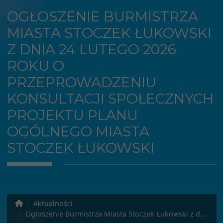
OGŁOSZENIE BURMISTRZA
MIASTA STOCZEK ŁUKOWSKI
Z DNIA 24 LUTEGO 2026
ROKU O
PRZEPROWADZENIU
KONSULTACJI SPOŁECZNYCH
PROJEKTU PLANU
OGÓLNEGO MIASTA
STOCZEK ŁUKOWSKI
Aktualności
Ogłoszenie Burmistrza Miasta Stoczek Łukowski z dnia 24 lutego 2026 roku o przeprowadzeniu konsultacji społecznych projektu planu ogólnego miasta Stoczek Łukowski