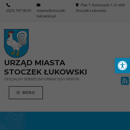
Przejdź do menu
Przejdź do stopki strony
Przejdź do głównej treści strony
Plac T. Kościuszki 1 21-450
(025) 797 00 01
miasto@stoczek-
Stoczek Łukowski
lukowski.pl
Ot
URZĄD MIASTA
STOCZEK ŁUKOWSKI
OFICJALNY SERWIS INFORMACYJNY MIASTA
MENU