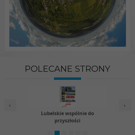
POLECANE STRONY
‹
›
w
Lubelskie wspólnie do
Nieod
przyszłości