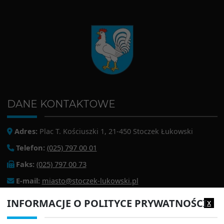
DANE KONTAKTOWE
Adres:
Plac T. Kościuszki 1, 21-450 Stoczek Łukowski
Telefon:
(025) 797 00 01
Faks:
(025) 797 00 73
E-mail:
miasto@stoczek-lukowski.pl
EPUAP:
/1f2s85prir/SkrytkaESP
INFORMACJE O POLITYCE PRYWATNOŚCI
x
Adres do e-doręczeń:
AE:PL-13980-18343-IWIAG-22