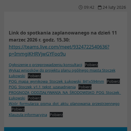
09
:
42
24
luty
2026
Link do spotkania zaplanowanego na dzień 11
marzec 2026 r. godz. 15.30:
https://teams.live.com/meet/9324722540636?
p=ImmgiKHRVjwGYFoo9u
Ogłoszenie o przeprowadzeniu konsultacji
Pobierz
Wykaz wniosków do projektu planu ogólnego miasta Stoczek
Łukowski
Pobierz
POG_mapa_wynikowa_Stoczek_Łukowski_841x594mm
Pobierz
POG_Stoczek_v1.1_tekst_uzasadnienia
Pobierz
PROGNOZA_ODDZIAŁYWANIA_NA_ŚRODOWISKO_POG_Stoczek_
Łukowski
Pobierz
Wzór_formularza_pisma_dot_aktu_planowania_przestrzennego
Pobierz
Klauzula informacyjna
Pobierz