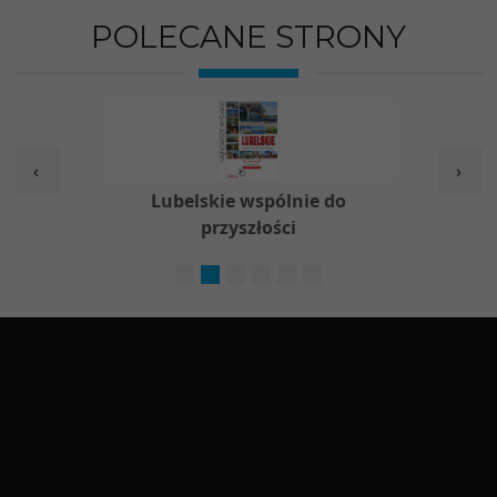
POLECANE STRONY
‹
›
w
Lubelskie wspólnie do
Nieod
przyszłości