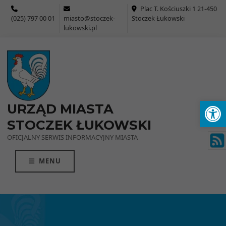
Przejdź do menu
Przejdź do stopki strony
Przejdź do głównej treści strony
Plac T. Kościuszki 1 21-450
(025) 797 00 01
miasto@stoczek-
Stoczek Łukowski
lukowski.pl
Ot
URZĄD MIASTA
STOCZEK ŁUKOWSKI
OFICJALNY SERWIS INFORMACYJNY MIASTA
MENU