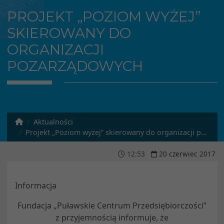
PROJEKT „POZIOM WYŻEJ”
SKIEROWANY DO
ORGANIZACJI
POZARZĄDOWYCH
Aktualności
Projekt „Poziom wyżej” skierowany do organizacji pozarządowych
12
:
53
20
czerwiec
2017
Informacja
Fundacja „Puławskie Centrum Przedsiębiorczości”
z przyjemnością informuje, że