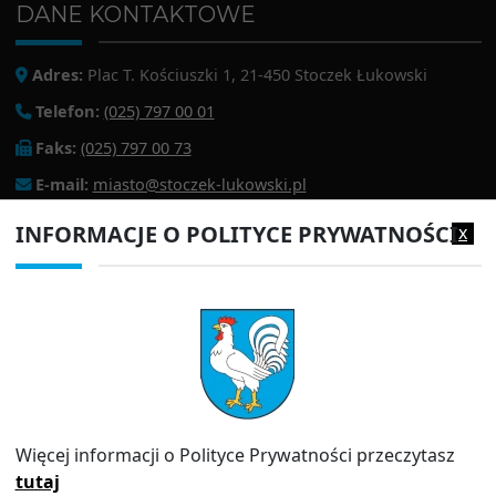
DANE KONTAKTOWE
Adres:
Plac T. Kościuszki 1, 21-450 Stoczek Łukowski
Telefon:
(025) 797 00 01
Faks:
(025) 797 00 73
E-mail:
miasto@stoczek-lukowski.pl
EPUAP:
/1f2s85prir/SkrytkaESP
INFORMACJE O POLITYCE PRYWATNOŚCI
x
Adres do e-doręczeń:
AE:PL-13980-18343-IWIAG-22
PRZYDATNE LINKI
Strona archiwalna
Inspektor Ochrony Danych (IOD)
Polityka prywatności
Więcej informacji o Polityce Prywatności przeczytasz
Informator
tutaj