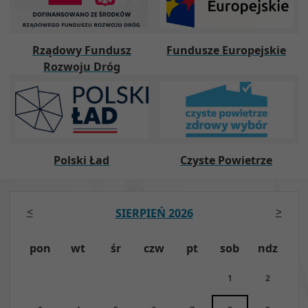
Rządowy Fundusz
Fundusze Europejskie
Rozwoju Dróg
Polski Ład
Czyste Powietrze
<
>
SIERPIEŃ 2026
pon
wt
śr
czw
pt
sob
ndz
1
2