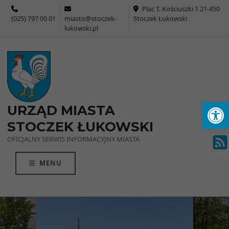
Przejdź do menu
Przejdź do stopki strony
Przejdź do głównej treści strony
Plac T. Kościuszki 1 21-450
(025) 797 00 01
miasto@stoczek-
Stoczek Łukowski
lukowski.pl
Ot
URZĄD MIASTA
STOCZEK ŁUKOWSKI
OFICJALNY SERWIS INFORMACYJNY MIASTA
MENU