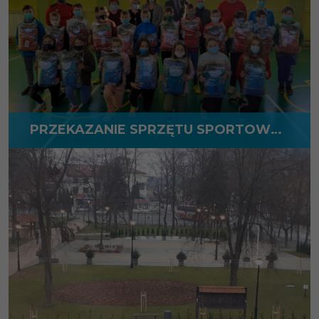
PRZEKAZANIE SPRZĘTU SPORTOWEGO DLA KLASY SPORTOWEJ SZKOŁY PODSTAWOWEJ W STOCZKU ŁUKOWSKIM
WIĘCEJ